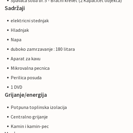
Spavaca soba br. 5 - Bracni krevet (2 Kapacitet objekta)
Sadržaji
elektricni stednjak
Hladnjak
Napa
duboko zamrzavanje : 180 litara
Aparat za kavu
Mikrovalna pecnica
Perilica posuda
1 DVD
Grijanje/energija
Potpuna toplinska izolacija
Centralno grijanje
Kamin i kamin-pec