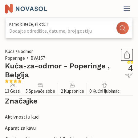
Kamo biste željeli otići?
Dodajte odredište, datume, broj gostiju
1 / 27
Kuca za odmor
Poperinge
BVA157
Kuća-za-odmor - Poperinge ,
4
Belgija
out of
5
13 Gosti
5 Spavaće sobe
2 Kupaonice
0 Kućni ljubimac
Značajke
Aktivnosti u kuci
Aparat za kavu