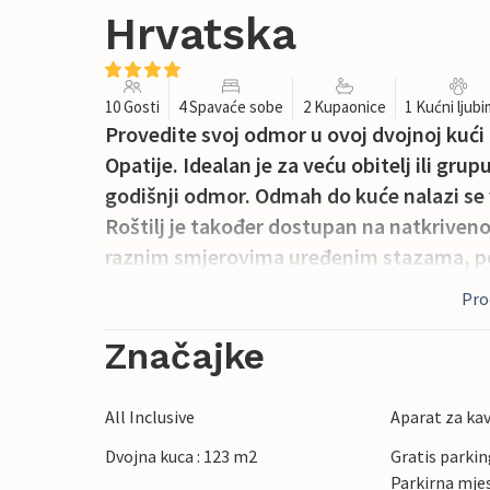
Hrvatska
10 Gosti
4 Spavaće sobe
2 Kupaonice
1 Kućni ljub
Provedite svoj odmor u ovoj dvojnoj kući
Opatije. Idealan je za veću obitelj ili grup
godišnji odmor. Odmah do kuće nalazi se va
Roštilj je također dostupan na natkrivenoj 
raznim smjerovima uređenim stazama, po
Proč
Značajke
All Inclusive
Aparat za ka
Dvojna kuca : 123 m2
Gratis parking
Parkirna mje