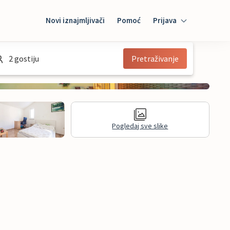
Novi iznajmljivači
Pomoć
Prijava
Prijava
2 gostiju
Pretraživanje
Mybooking
Iznajmljivač
Pogledaj sve slike