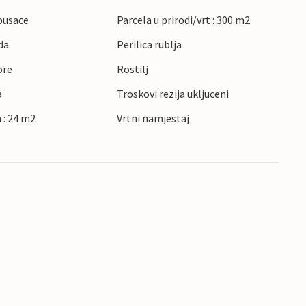
pusace
Parcela u prirodi/vrt : 300 m2
da
Perilica rublja
ore
Rostilj
a
Troskovi rezija ukljuceni
 : 24 m2
Vrtni namjestaj