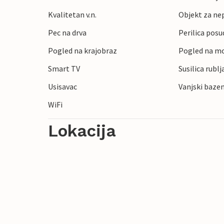
Kvalitetan v.n.
Objekt za ne
Pec na drva
Perilica posu
Pogled na krajobraz
Pogled na m
Smart TV
Susilica rublj
Usisavac
Vanjski bazen
WiFi
Lokacija