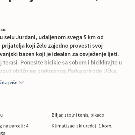
imac
 u selu Jurdani, udaljenom svega 5 km od
u prijatelja koji žele zajedno provesti svoj
njski bazen koji je idealan za osvježenje ljeti.
terasi. Ponesite bicikle sa sobom i biciklirajte u
put obližnjeg prekrasnog Parka prirode Učka.
itaj više
vu
Biljar, stolni tenis, pikado
 na parceli : 4
Klimatizacijski uredaj : 1 kom.
sta