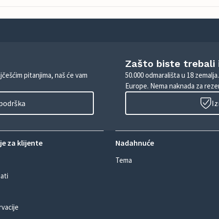
Zašto biste trebali
ajčešćim pitanjima, naš će vam
50.000 odmarališta u 18 zemalja
Europe. Nema naknada za rezer
 podrška
Iz
e za klijente
Nadahnuće
Tema
ati
rvacije