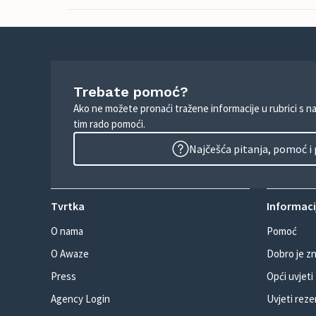
Trebate pomoć?
Ako ne možete pronaći tražene informacije u rubrici s n
tim rado pomoći.
Najčešća pitanja, pomoć i
Tvrtka
Informacij
O nama
Pomoć
O Awaze
Dobro je zn
Press
Opći uvjeti
Agency Login
Uvjeti reze