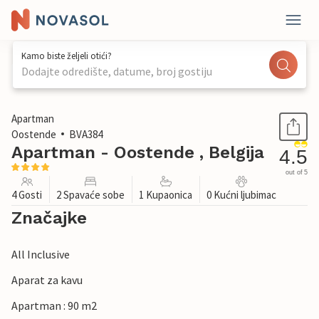
Kamo biste željeli otići?
Dodajte odredište, datume, broj gostiju
1 / 28
Apartman
Oostende
BVA384
Apartman - Oostende , Belgija
4.5
out of 5
4 Gosti
2 Spavaće sobe
1 Kupaonica
0 Kućni ljubimac
Značajke
All Inclusive
Aparat za kavu
Apartman : 90 m2