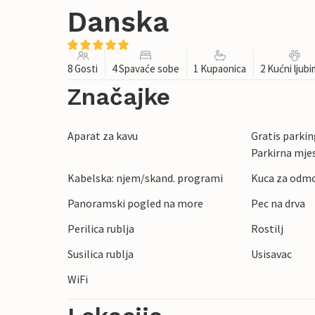
Danska
8 Gosti
4 Spavaće sobe
1 Kupaonica
2 Kućni ljub
Značajke
Aparat za kavu
Gratis parking
Parkirna mje
Kabelska: njem/skand. programi
Kuca za odmo
Panoramski pogled na more
Pec na drva
Perilica rublja
Rostilj
Susilica rublja
Usisavac
WiFi