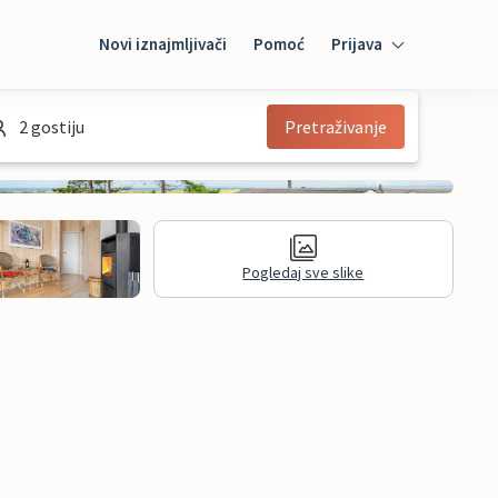
Novi iznajmljivači
Pomoć
Prijava
Prijava
2 gostiju
Pretraživanje
Mybooking
Iznajmljivač
Pogledaj sve slike