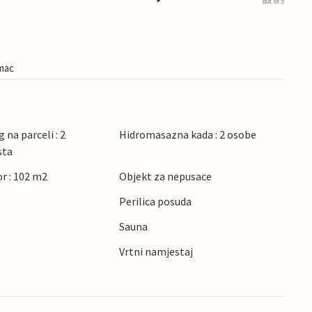
out of 5
imac
 na parceli : 2
Hidromasazna kada : 2 osobe
sta
r : 102 m2
Objekt za nepusace
Perilica posuda
Sauna
Vrtni namjestaj