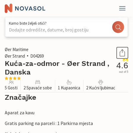
Kamo biste željeli otići?
Dodajte odredište, datume, broj gostiju
1 / 28
Øer Maritime
Øer Strand
D04269
Kuća-za-odmor - Øer Strand ,
4.6
Danska
out of 5
5 Gosti
2 Spavaće sobe
1 Kupaonica
2 Kućni ljubimac
Značajke
Aparat za kavu
Gratis parking na parceli : 1 Parkirna mjesta