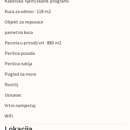
Kabelska: njem/skand. programi
Kuca za odmor : 118 m2
Objekt za nepusace
pametna kuca
Parcela u prirodi/vrt : 880 m2
Perilica posuda
Perilica rublja
Pogled na more
Rostilj
Usisavac
Vrtni namjestaj
WiFi
Lokacija