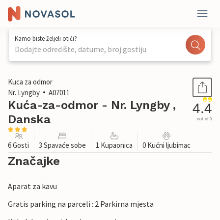
Kamo biste željeli otići?
Dodajte odredište, datume, broj gostiju
1 / 16
Kuca za odmor
Nr. Lyngby
A07011
Kuća-za-odmor - Nr. Lyngby ,
4.4
Danska
out of 5
6 Gosti
3 Spavaće sobe
1 Kupaonica
0 Kućni ljubimac
Značajke
Aparat za kavu
Gratis parking na parceli : 2 Parkirna mjesta