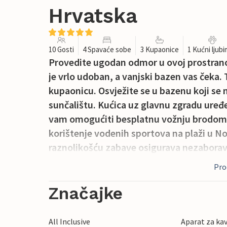
Hrvatska
10 Gosti
4 Spavaće sobe
3 Kupaonice
1 Kućni ljub
Provedite ugodan odmor u ovoj prostrano
je vrlo udoban, a vanjski bazen vas čeka. 
kupaonicu. Osvježite se u bazenu koji se mo
sunčalištu. Kućica uz glavnu zgradu uređe
vam omogućiti besplatnu vožnju brodom, 
korištenje vodenih sportova na plaži u N
raznolikošću zabave osigurava nezaborav
posjetiti Crikvenicu i otok Krk.
Proč
Značajke
All Inclusive
Aparat za ka