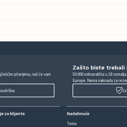
Zašto biste trebali
ajčešćim pitanjima, naš će vam
50.000 odmarališta u 18 zemalja
Europe. Nema naknada za rezer
 podrška
Iz
e za klijente
Nadahnuće
Tema