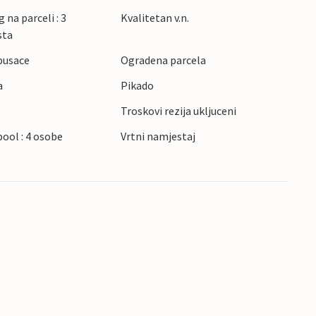
 na parceli : 3
Kvalitetan v.n.
sta
pusace
Ogradena parcela
a
Pikado
Troskovi rezija ukljuceni
pool : 4 osobe
Vrtni namjestaj