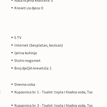
Naša ocjena kvalitete: 5
Kreveti za djecu: 0
5 TV
Internet (besplatan, bezican)
ljetna kuhinja
Stolni nogomet
Broj dječjih krevetića: 1
Dnevna soba
t
Kupaonica br. 1 - Toalet: topla i hladna voda, Tus
Kupaonica br. 3 - Toalet: topla i hladna voda, Tus