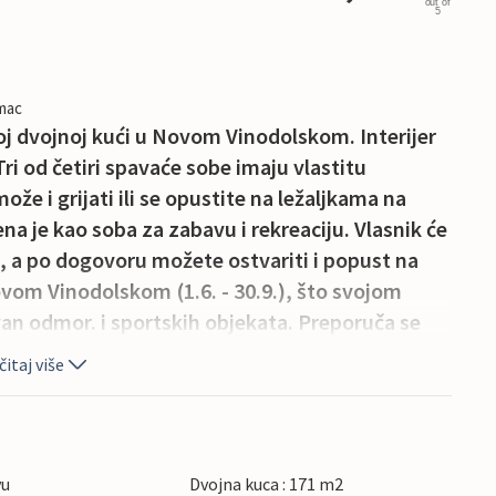
out of
5
imac
j dvojnoj kući u Novom Vinodolskom. Interijer
Tri od četiri spavaće sobe imaju vlastitu
že i grijati ili se opustite na ležaljkama na
na je kao soba za zabavu i rekreaciju. Vlasnik će
a po dogovoru možete ostvariti i popust na
ovom Vinodolskom (1.6. - 30.9.), što svojom
an odmor. i sportskih objekata. Preporuča se
itaj više
vu
Dvojna kuca : 171 m2