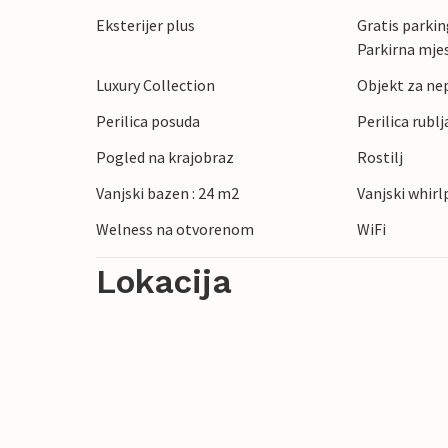
Eksterijer plus
Gratis parking
Parkirna mje
Luxury Collection
Objekt za ne
Perilica posuda
Perilica rublj
Pogled na krajobraz
Rostilj
Vanjski bazen : 24 m2
Vanjski whirl
Welness na otvorenom
WiFi
Lokacija