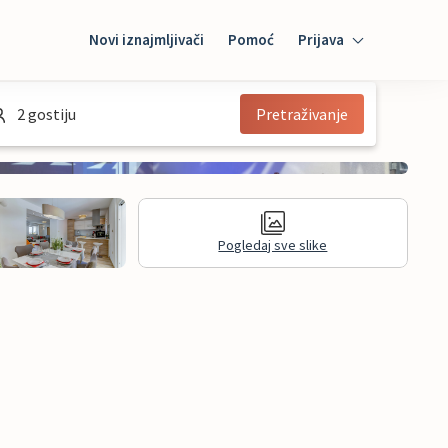
Novi iznajmljivači
Pomoć
Prijava
Prijava
2 gostiju
Pretraživanje
Mybooking
Iznajmljivač
Pogledaj sve slike