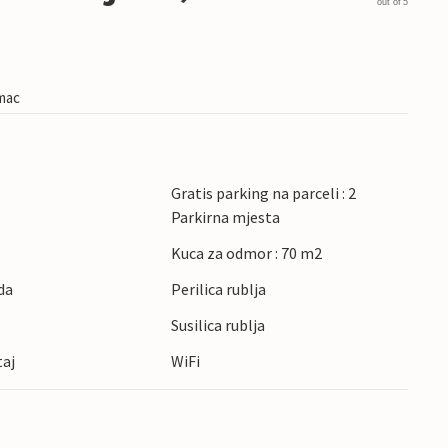
out of 5
imac
Gratis parking na parceli : 2
Parkirna mjesta
Kuca za odmor : 70 m2
da
Perilica rublja
Susilica rublja
taj
WiFi