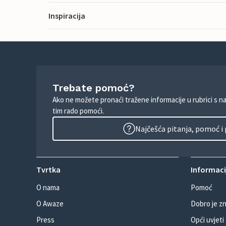
Inspiracija
Trebate pomoć?
Ako ne možete pronaći tražene informacije u rubrici s n
tim rado pomoći.
Najčešća pitanja, pomoć i
Tvrtka
Informacij
O nama
Pomoć
O Awaze
Dobro je zn
Press
Opći uvjeti