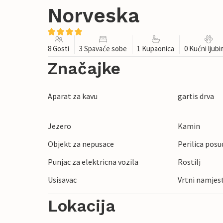
Norveska
8 Gosti
3 Spavaće sobe
1 Kupaonica
0 Kućni ljub
Značajke
Aparat za kavu
gartis drva
Jezero
Kamin
Objekt za nepusace
Perilica posu
Punjac za elektricna vozila
Rostilj
Usisavac
Vrtni namjes
Lokacija