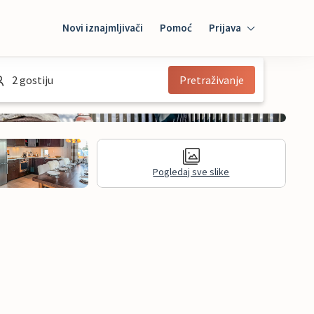
Novi iznajmljivači
Pomoć
Prijava
Prijava
2 gostiju
Pretraživanje
Mybooking
Iznajmljivač
Pogledaj sve slike