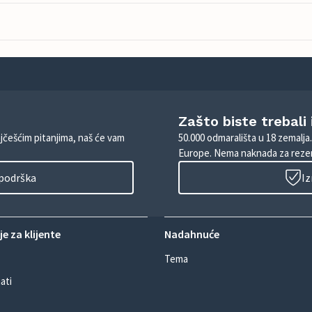
Zašto biste trebali
ajčešćim pitanjima, naš će vam
50.000 odmarališta u 18 zemalja
Europe. Nema naknada za rezer
 podrška
Iz
e za klijente
Nadahnuće
Tema
ati