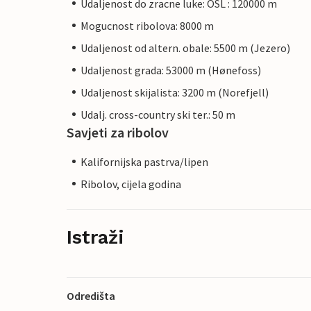
Udaljenost do zracne luke: OSL : 120000 m
Mogucnost ribolova: 8000 m
Udaljenost od altern. obale: 5500 m (Jezero)
Udaljenost grada: 53000 m (Hønefoss)
Udaljenost skijalista: 3200 m (Norefjell)
Udalj. cross-country ski ter.: 50 m
Savjeti za ribolov
Kalifornijska pastrva/lipen
Ribolov, cijela godina
Istraži
Odredišta