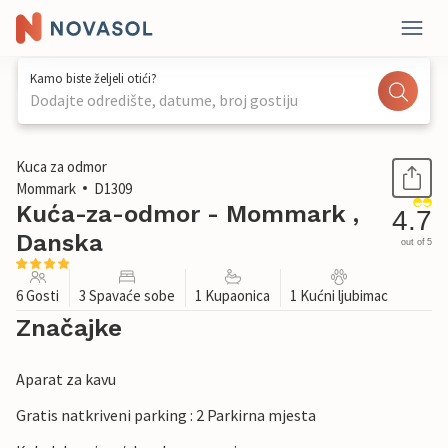
Kamo biste željeli otići?
Dodajte odredište, datume, broj gostiju
1 / 29
Kuca za odmor
Mommark
D1309
Kuća-za-odmor - Mommark ,
4.7
Danska
out of 5
6 Gosti
3 Spavaće sobe
1 Kupaonica
1 Kućni ljubimac
Značajke
Aparat za kavu
Gratis natkriveni parking : 2 Parkirna mjesta