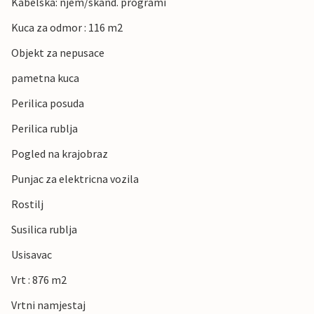
Kabelska: njem/skand. programi
Kuca za odmor : 116 m2
Objekt za nepusace
pametna kuca
Perilica posuda
Perilica rublja
Pogled na krajobraz
Punjac za elektricna vozila
Rostilj
Susilica rublja
Usisavac
Vrt : 876 m2
Vrtni namjestaj