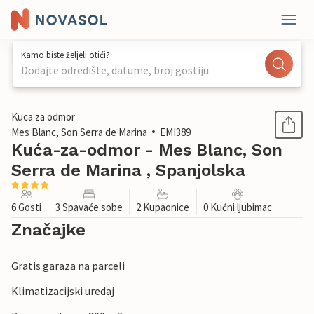
Kamo biste željeli otići?
Dodajte odredište, datume, broj gostiju
1 / 36
Kuca za odmor
Mes Blanc, Son Serra de Marina
EMI389
Kuća-za-odmor - Mes Blanc, Son
Serra de Marina , Spanjolska
6 Gosti
3 Spavaće sobe
2 Kupaonice
0 Kućni ljubimac
Značajke
Gratis garaza na parceli
Klimatizacijski uredaj