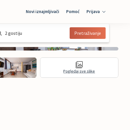
Novi iznajmljivači
Pomoć
Prijava
Prijava
2 gostiju
Pretraživanje
Mybooking
Iznajmljivač
Pogledaj sve slike