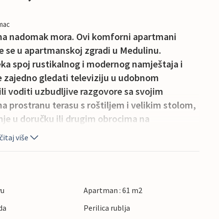
imac
ima nadomak mora. Ovi komforni apartmani
 se u apartmanskoj zgradi u Medulinu.
eka spoj rustikalnog i modernog namještaja i
 zajedno gledati televiziju u udobnom
li voditi uzbudljive razgovore sa svojim
a prostranu terasu s roštiljem i velikim stolom,
nje u doručku ili drugim obrocima na
i medulinskom šetnicom i zadržite se u nekom
itaj više
se želite baviti sportom, došli ste na pravo
edulin je posebno popularan među sportašima i
gomet, odbojku na pijesku, jahanje, tenis i
ni izlet u grad Pulu, gdje možete posjetiti stari
vu
Apartman : 61 m2
i, dok u toplim mjesecima ovaj grad nudi široku
da
Perilica rublja
i kulture, glazbenih koncerata do filmskih