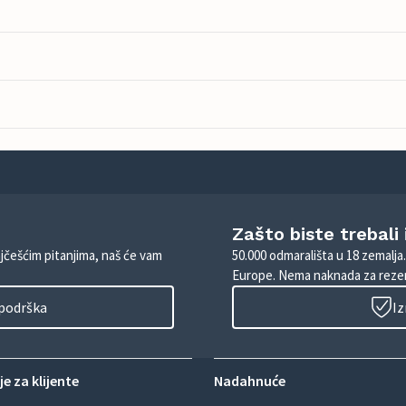
Zašto biste trebali
ajčešćim pitanjima, naš će vam
50.000 odmarališta u 18 zemalja
Europe. Nema naknada za rezer
 podrška
Iz
e za klijente
Nadahnuće