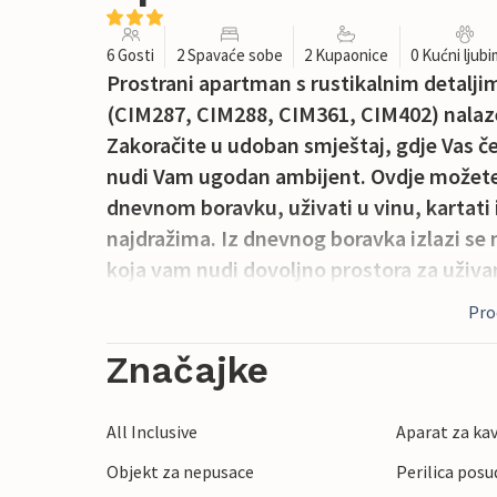
6 Gosti
2 Spavaće sobe
2 Kupaonice
0 Kućni ljub
Prostrani apartman s rustikalnim detalj
(CIM287, CIM288, CIM361, CIM402) nalaze
Zakoračite u udoban smještaj, gdje Vas č
nudi Vam ugodan ambijent. Ovdje možete
dnevnom boravku, uživati u vinu, kartati i
najdražima. Iz dnevnog boravka izlazi se n
koja vam nudi dovoljno prostora za uživa
otvorenom. Uživajte u opuštajućoj šetnj
Proč
od brojnih lijepih restorana i kafića. Ako 
mjesto - ovdje vam neće biti dosadno. M
Značajke
mladima, jer ima mnogo mogućnosti za no
windsurfing. Također krenite na jednodnev
All Inclusive
Aparat za ka
amfiteatar i druge povijesne znamenitost
Objekt za nepusace
Perilica posu
paletu događanja i izložbi od umjetnosti 