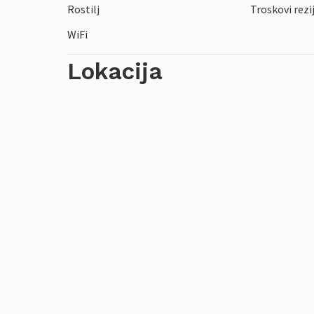
Rostilj
Troskovi rezi
festivala.
WiFi
Lokacija