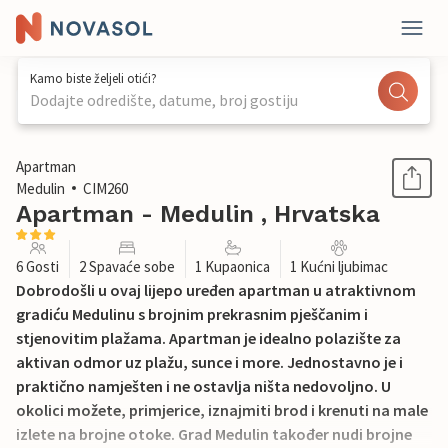
Kamo biste željeli otići?
Dodajte odredište, datume, broj gostiju
1 / 34
Apartman
Medulin
CIM260
Apartman - Medulin , Hrvatska
6 Gosti
2 Spavaće sobe
1 Kupaonica
1 Kućni ljubimac
Dobrodošli u ovaj lijepo uređen apartman u atraktivnom
gradiću Medulinu s brojnim prekrasnim pješčanim i
stjenovitim plažama. Apartman je idealno polazište za
aktivan odmor uz plažu, sunce i more. Jednostavno je i
praktično namješten i ne ostavlja ništa nedovoljno. U
okolici možete, primjerice, iznajmiti brod i krenuti na male
izlete na brojne otoke. Grad Medulin također nudi brojne