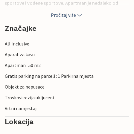
sportove i vodene sportove. Apartman je nedaleko od
centra sa slastičarnicama, restoranima i znamenitostima.
Pročitaj više
Značajke
All Inclusive
Aparat za kavu
Apartman : 50 m2
Gratis parking na parceli : 1 Parkirna mjesta
Objekt za nepusace
Troskovi rezija ukljuceni
Vrtni namjestaj
Lokacija