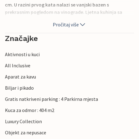
cm. U razini prvog kata nalazi se vanjski bazen s
prekrasnim pogledom na vinograde. Ljetna kuhinja sa
roštiljem nalazi se u pomoćnoj zgradi. Na raspolaganju su
Pročitaj više
vam i bicikli koje možete koristiti za istraživanje okolice.
Mališani u obitelji dobro će se zabaviti na igralištu. Uz
Značajke
dječje igralište nalazi se multifunkcionalno igralište.
Najbliže plaže u Pločama udaljene su oko 15 km. Do
Aktivnosti u kuci
Makarske se može doći za manje od sat vremena vožnje
automobilom.
All Inclusive
Aparat za kavu
Biljar i pikado
Gratis natkriveni parking : 4 Parkirna mjesta
Kuca za odmor : 404 m2
Luxury Collection
Objekt za nepusace