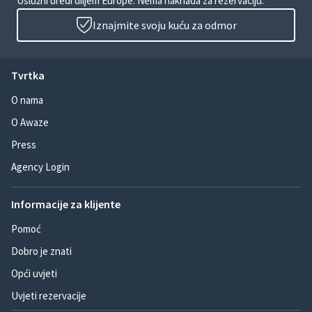
Uslužni uredi diljem Europe. Nema naknada za rezervaciju.
Iznajmite svoju kuću za odmor
Tvrtka
O nama
O Awaze
Press
Agency Login
Informacije za klijente
Pomoć
Dobro je znati
Opći uvjeti
Uvjeti rezervacije