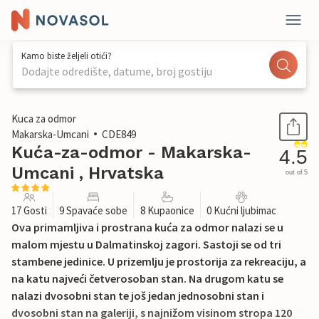
Kamo biste željeli otići?
Dodajte odredište, datume, broj gostiju
1 / 62
Kuca za odmor
Makarska-Umcani
CDE849
Kuća-za-odmor - Makarska-
4.5
Umcani , Hrvatska
out of 5
17 Gosti
9 Spavaće sobe
8 Kupaonice
0 Kućni ljubimac
Ova primamljiva i prostrana kuća za odmor nalazi se u
malom mjestu u Dalmatinskoj zagori. Sastoji se od tri
stambene jedinice. U prizemlju je prostorija za rekreaciju, a
na katu najveći četverosoban stan. Na drugom katu se
nalazi dvosobni stan te još jedan jednosobni stan i
dvosobni stan na galeriji, s najnižom visinom stropa 120