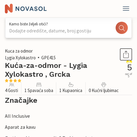
Kamo biste željeli otići?
Dodajte odredište, datume, broj gostiju
1 / 22
Kuca za odmor
Lygia Xylokastro
GPE415
Kuća-za-odmor - Lygia
5
Xylokastro , Grcka
out of
5
4 Gosti
1 Spavaća soba
1 Kupaonica
0 Kućni ljubimac
Značajke
All Inclusive
Aparat za kavu