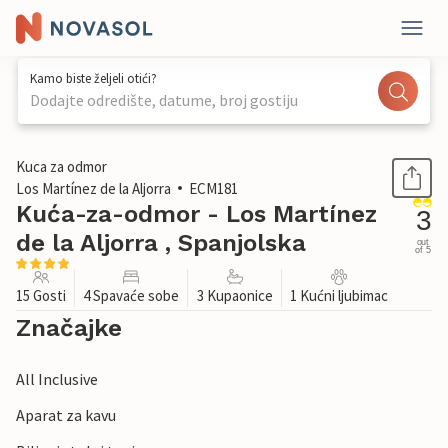
Kamo biste željeli otići?
Dodajte odredište, datume, broj gostiju
1 / 43
Kuca za odmor
Los Martínez de la Aljorra
ECM181
Kuća-za-odmor - Los Martínez
3
de la Aljorra , Spanjolska
out
of 5
15 Gosti
4 Spavaće sobe
3 Kupaonice
1 Kućni ljubimac
Značajke
All Inclusive
Aparat za kavu