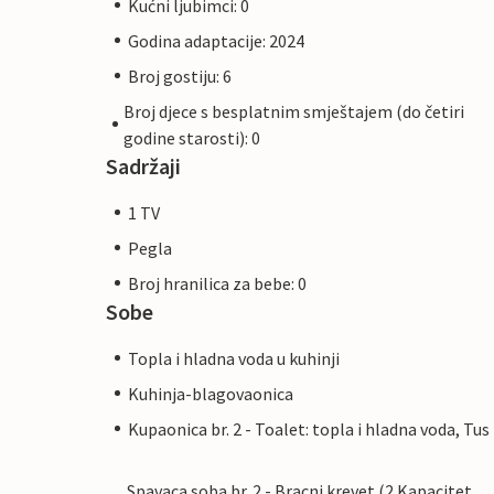
Kućni ljubimci: 0
Godina adaptacije: 2024
Broj gostiju: 6
Broj djece s besplatnim smještajem (do četiri
godine starosti): 0
Sadržaji
1 TV
Pegla
Broj hranilica za bebe: 0
Sobe
Topla i hladna voda u kuhinji
Kuhinja-blagovaonica
Kupaonica br. 2 - Toalet: topla i hladna voda, Tus
Spavaca soba br. 2 - Bracni krevet (2 Kapacitet