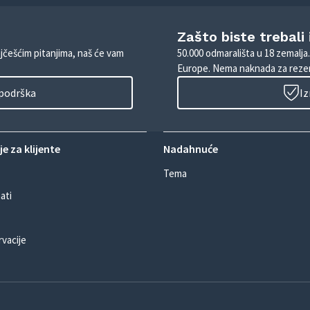
Zašto biste trebali
ajčešćim pitanjima, naš će vam
50.000 odmarališta u 18 zemalja
Europe. Nema naknada za rezer
 podrška
Iz
e za klijente
Nadahnuće
Tema
ati
rvacije