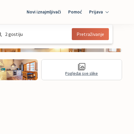
Novi iznajmljivači
Pomoć
Prijava
Prijava
2 gostiju
Pretraživanje
Mybooking
Iznajmljivač
Pogledaj sve slike