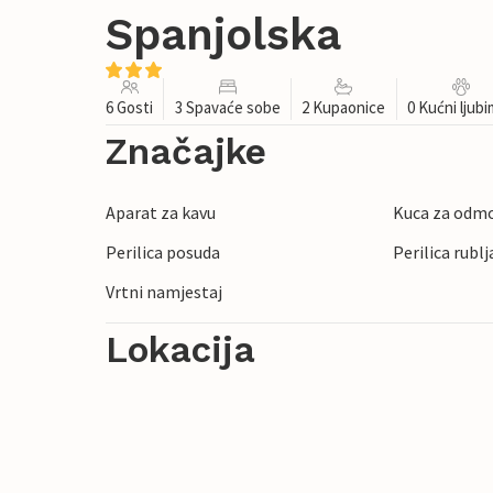
Spanjolska
6 Gosti
3 Spavaće sobe
2 Kupaonice
0 Kućni ljub
Značajke
Aparat za kavu
Kuca za odmo
Perilica posuda
Perilica rublj
Vrtni namjestaj
Lokacija