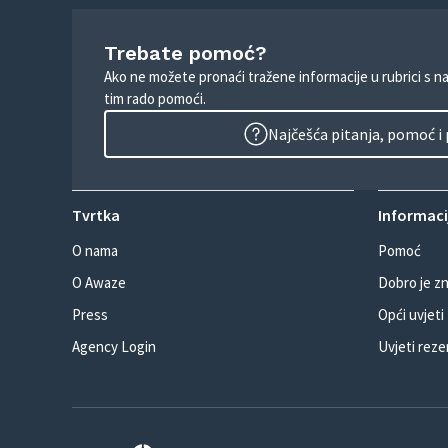
Trebate pomoć?
Ako ne možete pronaći tražene informacije u rubrici s n
tim rado pomoći.
Najčešća pitanja, pomoć i
Tvrtka
Informacij
O nama
Pomoć
O Awaze
Dobro je zn
Press
Opći uvjeti
Agency Login
Uvjeti reze