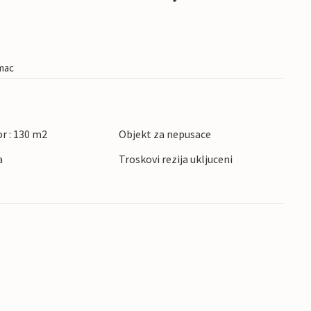
imac
r : 130 m2
Objekt za nepusace
a
Troskovi rezija ukljuceni