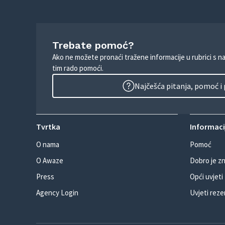
Trebate pomoć?
Ako ne možete pronaći tražene informacije u rubrici s n
tim rado pomoći.
Najčešća pitanja, pomoć i
Tvrtka
Informacij
O nama
Pomoć
O Awaze
Dobro je zn
Press
Opći uvjeti
Agency Login
Uvjeti reze