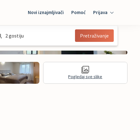
Novi iznajmljivači
Pomoć
Prijava
Prijava
2 gostiju
Pretraživanje
Mybooking
Iznajmljivač
Pogledaj sve slike