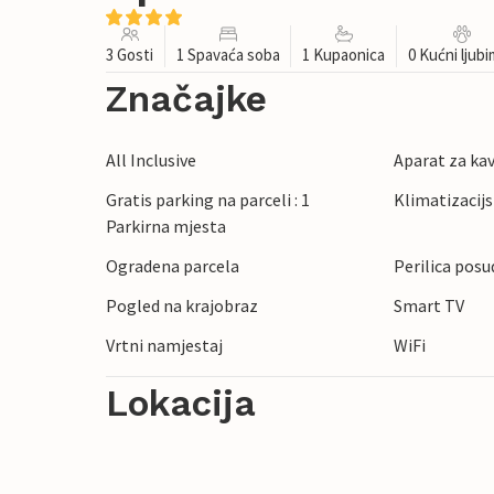
3 Gosti
1 Spavaća soba
1 Kupaonica
0 Kućni ljub
Značajke
All Inclusive
Aparat za ka
Gratis parking na parceli : 1
Klimatizacijs
Parkirna mjesta
Ogradena parcela
Perilica posu
Pogled na krajobraz
Smart TV
Vrtni namjestaj
WiFi
Lokacija