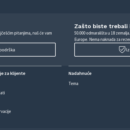
Zašto biste trebali
ajčešćim pitanjima, naš će vam
50.000 odmarališta u 18 zemalja
Europe. Nema naknada za rezer
 podrška
Iz
e za klijente
Nadahnuće
Tema
ati
rvacije