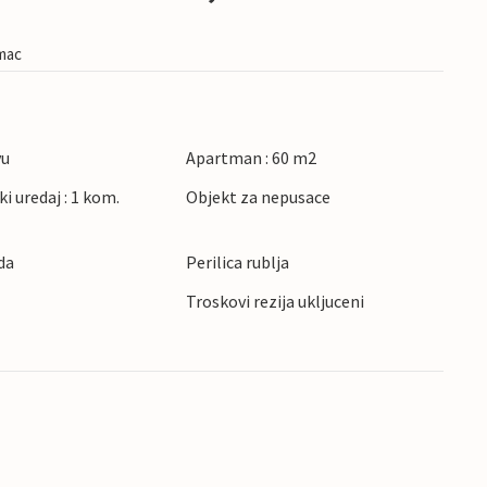
imac
vu
Apartman : 60 m2
ki uredaj : 1 kom.
Objekt za nepusace
da
Perilica rublja
Troskovi rezija ukljuceni