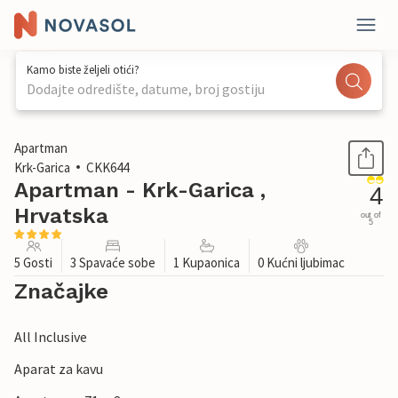
Kamo biste željeli otići?
Dodajte odredište, datume, broj gostiju
1 / 34
Apartman
Krk-Garica
CKK644
Apartman - Krk-Garica ,
4
Hrvatska
out of
5
5 Gosti
3 Spavaće sobe
1 Kupaonica
0 Kućni ljubimac
Značajke
All Inclusive
Aparat za kavu