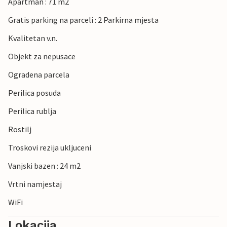
Apartman : 71 m2
Gratis parking na parceli : 2 Parkirna mjesta
Kvalitetan v.n.
Objekt za nepusace
Ogradena parcela
Perilica posuda
Perilica rublja
Rostilj
Troskovi rezija ukljuceni
Vanjski bazen : 24 m2
Vrtni namjestaj
WiFi
Lokacija