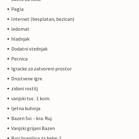
Pegla
Internet (besplatan, bezican)
ledomat
hladnjak
Dodatni stednjak
Pecnica
Igracke za zatvoreni prostor
Drustvene igre
zidani rostilj
vanjski tus : 1 kom.
ljetna kuhinja
Bazen Svi. - kra. Ruj.
Vanjski grijani Bazen
Broj hranilica za bebe: 1