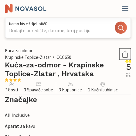
Kamo biste željeli otići?
Dodajte odredište, datume, broj gostiju
1 / 46
Kuca za odmor
Krapinske Toplice-Zlatar
CCC650
Kuća-za-odmor - Krapinske
5
Toplice-Zlatar , Hrvatska
out
of 5
7 Gosti
3 Spavaće sobe
3 Kupaonice
2 Kućni ljubimac
Značajke
All Inclusive
Aparat za kavu