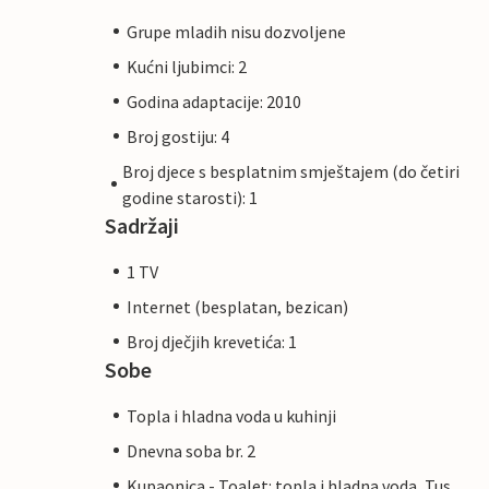
Grupe mladih nisu dozvoljene
Kućni ljubimci: 2
Godina adaptacije: 2010
Broj gostiju: 4
Broj djece s besplatnim smještajem (do četiri
godine starosti): 1
Sadržaji
1 TV
Internet (besplatan, bezican)
Broj dječjih krevetića: 1
Sobe
Topla i hladna voda u kuhinji
Dnevna soba br. 2
Kupaonica - Toalet: topla i hladna voda, Tus