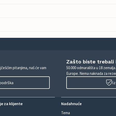
Zašto biste trebali
ajčešćim pitanjima, naš će vam
50.000 odmarališta u 18 zemalja
Europe. Nema naknada za rezer
 podrška
Iz
e za klijente
Nadahnuće
Tema