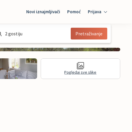
Novi iznajmljivači
Pomoć
Prijava
Prijava
2 gostiju
Pretraživanje
Mybooking
Iznajmljivač
Pogledaj sve slike