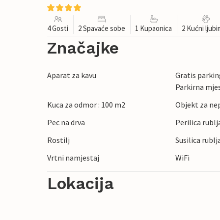
4 Gosti
2 Spavaće sobe
1 Kupaonica
2 Kućni ljub
Značajke
Aparat za kavu
Gratis parking
Parkirna mje
Kuca za odmor : 100 m2
Objekt za ne
Pec na drva
Perilica rublj
Rostilj
Susilica rublj
Vrtni namjestaj
WiFi
Lokacija