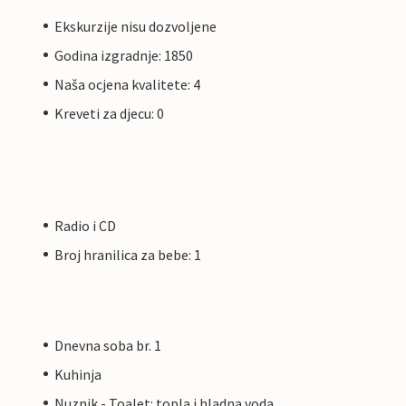
Ekskurzije nisu dozvoljene
Godina izgradnje: 1850
Naša ocjena kvalitete: 4
Kreveti za djecu: 0
Radio i CD
Broj hranilica za bebe: 1
Dnevna soba br. 1
Kuhinja
Nuznik - Toalet: topla i hladna voda