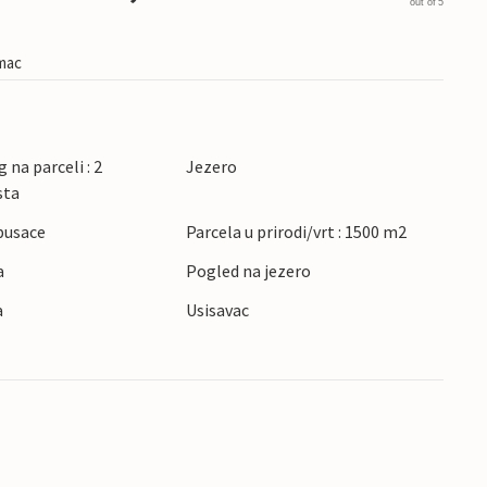
out of 5
imac
 na parceli : 2
Jezero
sta
pusace
Parcela u prirodi/vrt : 1500 m2
a
Pogled na jezero
a
Usisavac