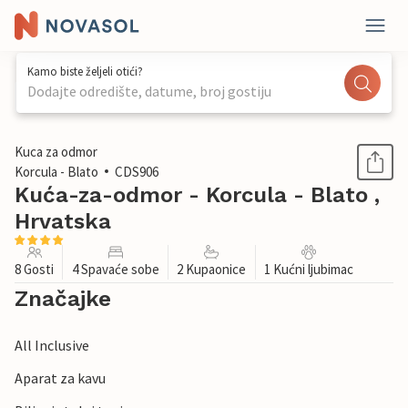
Kamo biste željeli otići?
Dodajte odredište, datume, broj gostiju
1 / 35
Kuca za odmor
Korcula - Blato
CDS906
Kuća-za-odmor - Korcula - Blato ,
Hrvatska
8 Gosti
4 Spavaće sobe
2 Kupaonice
1 Kućni ljubimac
Značajke
All Inclusive
Aparat za kavu