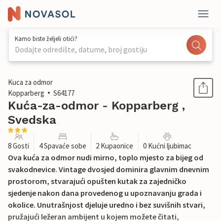
Kamo biste željeli otići?
Dodajte odredište, datume, broj gostiju
1 / 32
Kuca za odmor
Kopparberg
S64177
Kuća-za-odmor - Kopparberg ,
Svedska
8 Gosti
4 Spavaće sobe
2 Kupaonice
0 Kućni ljubimac
Ova kuća za odmor nudi mirno, toplo mjesto za bijeg od
svakodnevice. Vintage dvosjed dominira glavnim dnevnim
prostorom, stvarajući opušten kutak za zajedničko
sjedenje nakon dana provedenog u upoznavanju grada i
okolice. Unutrašnjost djeluje uredno i bez suvišnih stvari,
pružajući ležeran ambijent u kojem možete čitati,