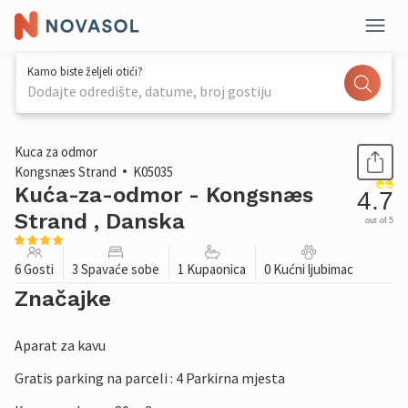
Kamo biste željeli otići?
Dodajte odredište, datume, broj gostiju
1 / 16
Kuca za odmor
Kongsnæs Strand
K05035
Kuća-za-odmor - Kongsnæs
4.7
Strand , Danska
out of 5
6 Gosti
3 Spavaće sobe
1 Kupaonica
0 Kućni ljubimac
Značajke
Aparat za kavu
Gratis parking na parceli : 4 Parkirna mjesta