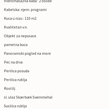
Hidromasazna kada : 2 osobe
Kabelska: njem. programi
Kuca u nizu : 110 m2
Kvalitetan v.n.
Objekt za nepusace
pametna kuca
Panoramski pogled na more
Pec na drva
Perilica posuda
Perilica rublja
Rostilj
sl. ulaz Skærbæk Svømmehal
Susilica rublja