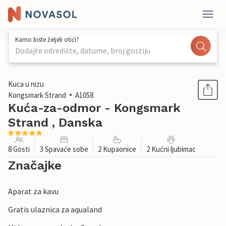
Kamo biste željeli otići?
Dodajte odredište, datume, broj gostiju
1 / 23
Kuca u nizu
Kongsmark Strand
A1058
Kuća-za-odmor - Kongsmark
Strand , Danska
8 Gosti
3 Spavaće sobe
2 Kupaonice
2 Kućni ljubimac
Značajke
Aparat za kavu
Gratis ulaznica za aqualand