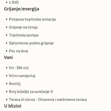
1 DVD
Grijanje/energija
Potpuna toplinska izolacija
Grijanje na struju
Toplinska pumpa
Djelomicno podno grijanje
Pec na drva
Vani
Vrt : 300 m2
Vrtni namjestaj
Rostilj
Broj ležaljki za sunčanje: 0
Terasa ili slicno - Otvorena i natkrivena terasa
U blizini