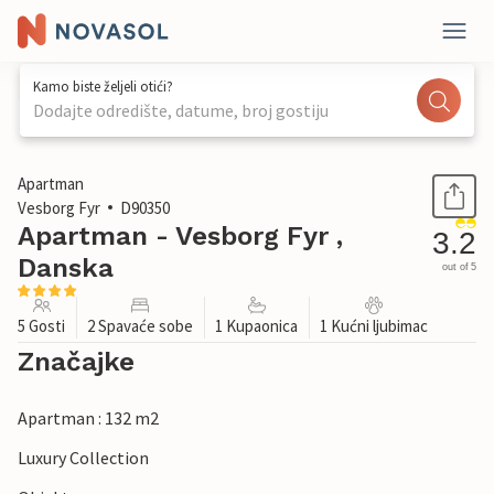
Kamo biste željeli otići?
Dodajte odredište, datume, broj gostiju
1 / 31
Apartman
Vesborg Fyr
D90350
Apartman - Vesborg Fyr ,
3.2
Danska
out of 5
5 Gosti
2 Spavaće sobe
1 Kupaonica
1 Kućni ljubimac
Značajke
Apartman : 132 m2
Luxury Collection