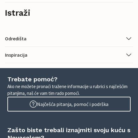
Istraži
Odredišta
Inspiracija
Trebate pomoć?
Ako ne možete pronaći tražene informacije u rubrici s najčešćim
pitanjima, naš će vam tim rado pomoći.
Najčešća pitanja, pomoć i podrška
Zašto biste trebali iznajmiti svoju kuću s
Novasolom?