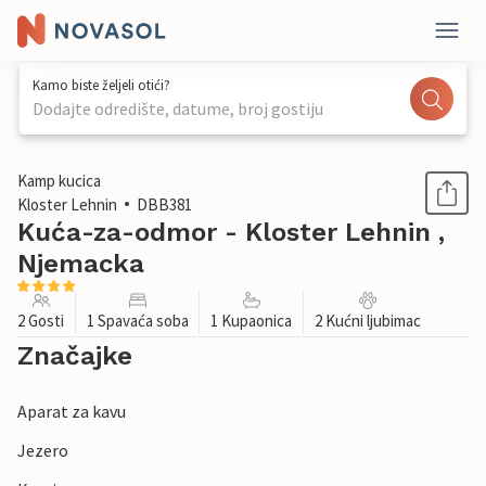
Kamo biste željeli otići?
Dodajte odredište, datume, broj gostiju
1 / 1
Kamp kucica
Kloster Lehnin
DBB381
Kuća-za-odmor - Kloster Lehnin ,
Njemacka
2 Gosti
1 Spavaća soba
1 Kupaonica
2 Kućni ljubimac
Značajke
Aparat za kavu
Jezero