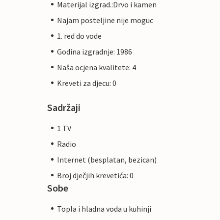
Materijal izgrad.:Drvo i kamen
Najam posteljine nije moguc
1. red do vode
Godina izgradnje: 1986
Naša ocjena kvalitete: 4
Kreveti za djecu: 0
Sadržaji
1 TV
Radio
Internet (besplatan, bezican)
Broj dječjih krevetića: 0
Sobe
Topla i hladna voda u kuhinji