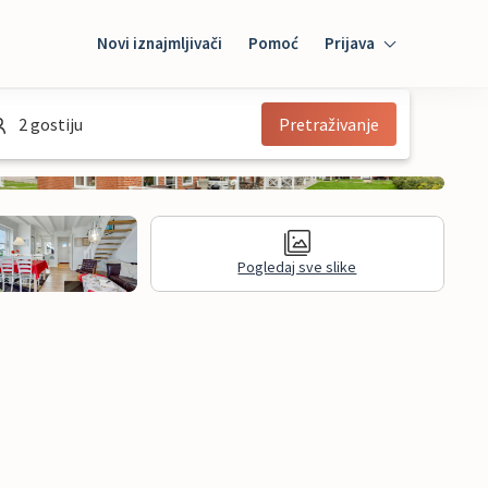
Novi iznajmljivači
Pomoć
Prijava
Prijava
2 gostiju
Pretraživanje
Mybooking
Iznajmljivač
Pogledaj sve slike