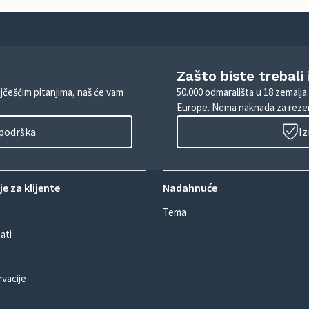
Zašto biste trebali
ajčešćim pitanjima, naš će vam
50.000 odmarališta u 18 zemalja
Europe. Nema naknada za rezer
 podrška
Iz
e za klijente
Nadahnuće
Tema
ati
rvacije