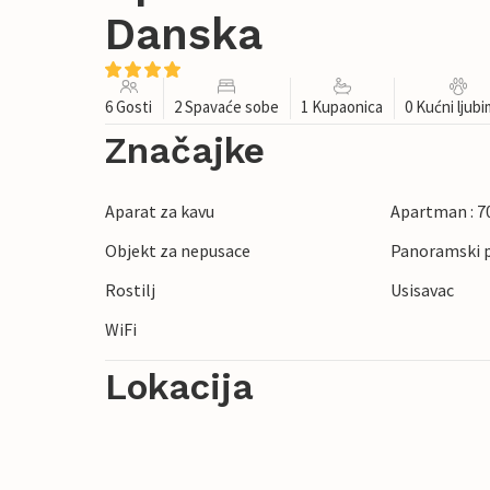
Danska
6 Gosti
2 Spavaće sobe
1 Kupaonica
0 Kućni ljub
Značajke
Aparat za kavu
Apartman : 7
Objekt za nepusace
Panoramski 
Rostilj
Usisavac
WiFi
Lokacija