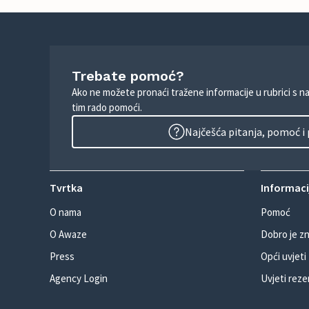
Trebate pomoć?
Ako ne možete pronaći tražene informacije u rubrici s n
tim rado pomoći.
Najčešća pitanja, pomoć i
Tvrtka
Informacij
O nama
Pomoć
O Awaze
Dobro je zn
Press
Opći uvjeti
Agency Login
Uvjeti reze