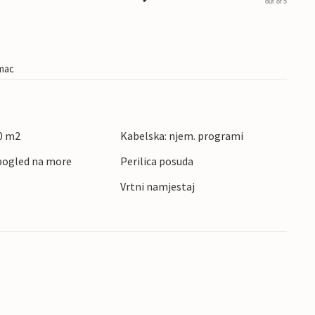
out of 5
imac
0 m2
Kabelska: njem. programi
pogled na more
Perilica posuda
Vrtni namjestaj