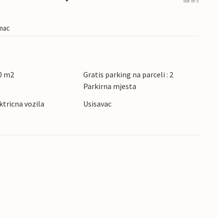
out of 5
imac
0 m2
Gratis parking na parceli : 2
Parkirna mjesta
ktricna vozila
Usisavac