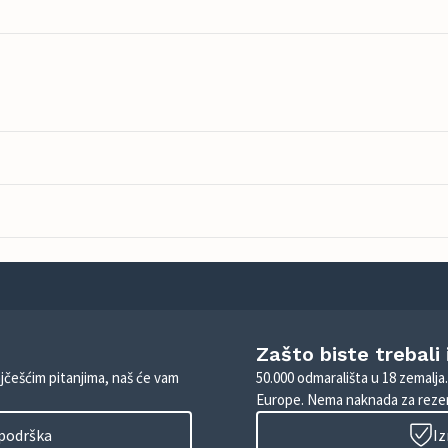
Zašto biste trebali
ajčešćim pitanjima, naš će vam
50.000 odmarališta u 18 zemalja
Europe. Nema naknada za rezer
 podrška
Iz