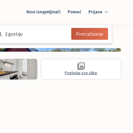
Novi iznajmljivači
Pomoć
Prijava
Prijava
2 gostiju
Pretraživanje
Mybooking
Iznajmljivač
Pogledaj sve slike