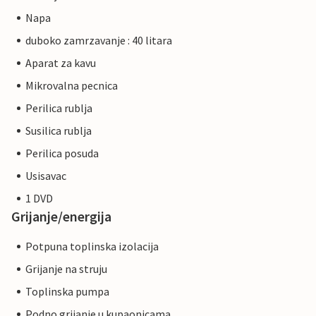
Napa
duboko zamrzavanje : 40 litara
Aparat za kavu
Mikrovalna pecnica
Perilica rublja
Susilica rublja
Perilica posuda
Usisavac
1 DVD
Grijanje/energija
Potpuna toplinska izolacija
Grijanje na struju
Toplinska pumpa
Podno grijanje u kupaonicama