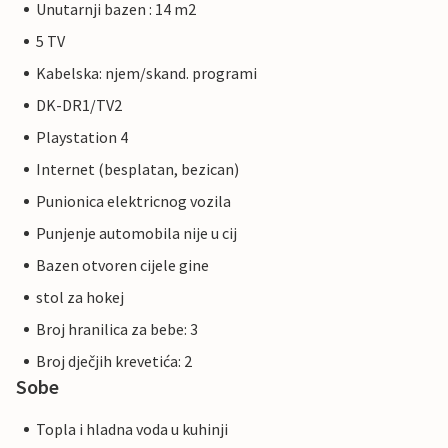
Unutarnji bazen : 14 m2
5 TV
Kabelska: njem/skand. programi
DK-DR1/TV2
Playstation 4
Internet (besplatan, bezican)
Punionica elektricnog vozila
Punjenje automobila nije u cij
Bazen otvoren cijele gine
stol za hokej
Broj hranilica za bebe: 3
Broj dječjih krevetića: 2
Sobe
Topla i hladna voda u kuhinji