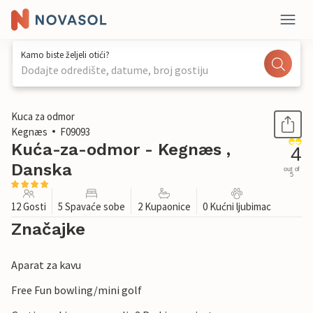
Kamo biste željeli otići?
Dodajte odredište, datume, broj gostiju
1 / 32
Kuca za odmor
Kegnæs
F09093
Kuća-za-odmor - Kegnæs ,
4
Danska
out of
5
12 Gosti
5 Spavaće sobe
2 Kupaonice
0 Kućni ljubimac
Značajke
Aparat za kavu
Free Fun bowling/mini golf