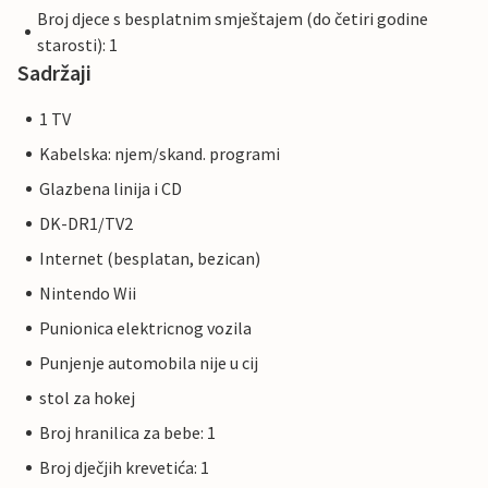
Broj djece s besplatnim smještajem (do četiri godine
starosti): 1
Sadržaji
1 TV
Kabelska: njem/skand. programi
Glazbena linija i CD
DK-DR1/TV2
Internet (besplatan, bezican)
Nintendo Wii
Punionica elektricnog vozila
Punjenje automobila nije u cij
stol za hokej
Broj hranilica za bebe: 1
Broj dječjih krevetića: 1