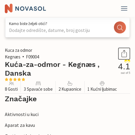
Kamo biste željeli otići?
Dodajte odredište, datume, broj gostiju
1 / 35
Kuca za odmor
Kegnæs
F09004
Kuća-za-odmor - Kegnæs ,
4.1
Danska
out of 5
8 Gosti
3 Spavaće sobe
2 Kupaonice
1 Kućni ljubimac
Značajke
Aktivnosti u kuci
Aparat za kavu