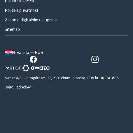
Politika kolačića
Politika privatnosti
Zakon o digitalnim uslugama
Sitemap
Hrvatski — EUR
Awaze A/S, Virumgårdsvej 27, 2830 Virum - Danska, PDV br. DK17484575
Uvjeti i odredbe*