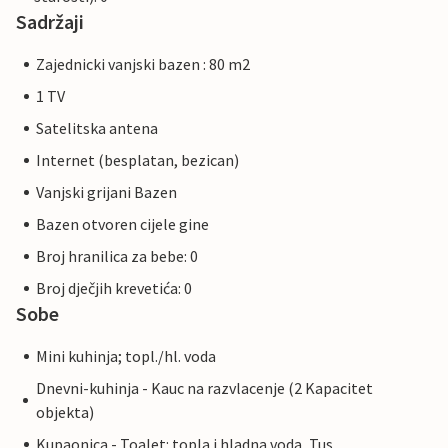
Sadržaji
Zajednicki vanjski bazen : 80 m2
1 TV
Satelitska antena
Internet (besplatan, bezican)
Vanjski grijani Bazen
Bazen otvoren cijele gine
Broj hranilica za bebe: 0
Broj dječjih krevetića: 0
Sobe
Mini kuhinja; topl./hl. voda
Dnevni-kuhinja - Kauc na razvlacenje (2 Kapacitet
objekta)
Kupaonica - Toalet: topla i hladna voda, Tus