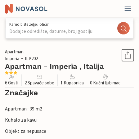
Kamo biste željeli otići?
Dodajte odredište, datume, broj gostiju
1 / 31
Apartman
Imperia
ILP202
Apartman - Imperia , Italija
6 Gosti
2 Spavaće sobe
1 Kupaonica
0 Kućni ljubimac
Značajke
Apartman : 39 m2
Kuhalo za kavu
Objekt za nepusace