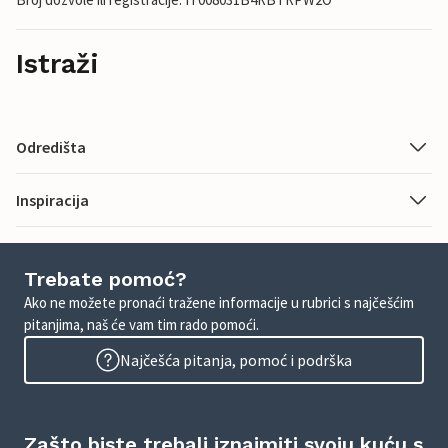
Istraži
Odredišta
Inspiracija
Trebate pomoć?
Ako ne možete pronaći tražene informacije u rubrici s najčešćim
pitanjima, naš će vam tim rado pomoći.
Najčešća pitanja, pomoć i podrška
Zašto biste trebali iznajmiti svoju kuću s