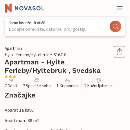
Kamo biste željeli otići?
Dodajte odredište, datume, broj gostiju
1 / 19
Apartman
Hylte Ferieby/Hyltebruk
S16410
Apartman - Hylte
Ferieby/Hyltebruk , Svedska
7 Gosti
2 Spavaće sobe
1 Kupaonica
2 Kućni ljubimac
Značajke
Aparat za kavu
Apartman : 88 m2