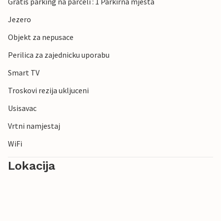
Gratis parking na parceli : 1 Parkirna mjesta
Jezero
Objekt za nepusace
Perilica za zajednicku uporabu
Smart TV
Troskovi rezija ukljuceni
Usisavac
Vrtni namjestaj
WiFi
Lokacija