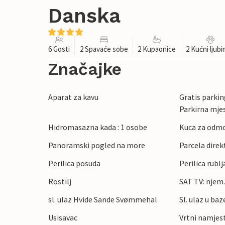
Danska
6 Gosti
2 Spavaće sobe
2 Kupaonice
2 Kućni ljub
Značajke
Aparat za kavu
Gratis parking
Parkirna mje
Hidromasazna kada : 1 osobe
Kuca za odmo
Panoramski pogled na more
Parcela direk
Perilica posuda
Perilica rublj
Rostilj
SAT TV: njem
sl. ulaz Hvide Sande Svømmehal
Sl. ulaz u baz
Usisavac
Vrtni namjes