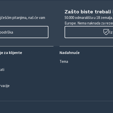
Zašto biste trebali
ajčešćim pitanjima, naš će vam
50.000 odmarališta u 18 zemalja
Europe. Nema naknada za rezer
 podrška
Iz
e za klijente
Nadahnuće
Tema
ati
rvacije