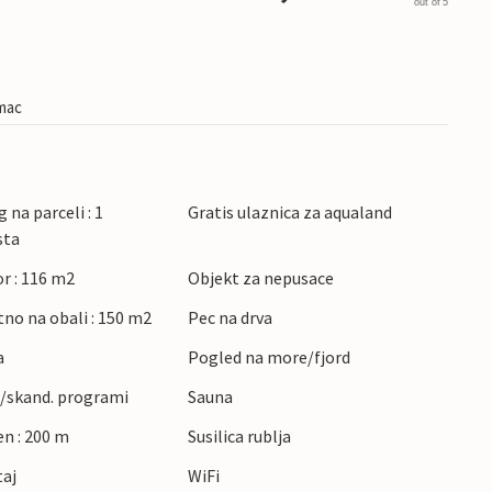
out of 5
imac
 na parceli : 1
Gratis ulaznica za aqualand
sta
r : 116 m2
Objekt za nepusace
tno na obali : 150 m2
Pec na drva
a
Pogled na more/fjord
./skand. programi
Sauna
en : 200 m
Susilica rublja
taj
WiFi