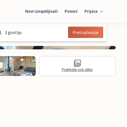
Novi iznajmljivači
Pomoć
Prijava
Prijava
2 gostiju
Pretraživanje
Mybooking
Iznajmljivač
Pogledaj sve slike