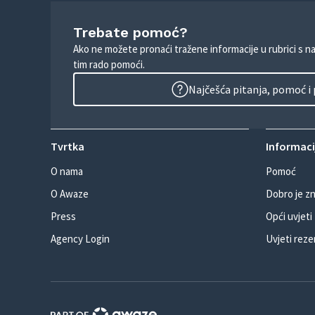
Trebate pomoć?
Ako ne možete pronaći tražene informacije u rubrici s n
tim rado pomoći.
Najčešća pitanja, pomoć i
Tvrtka
Informacij
O nama
Pomoć
O Awaze
Dobro je zn
Press
Opći uvjeti
Agency Login
Uvjeti reze