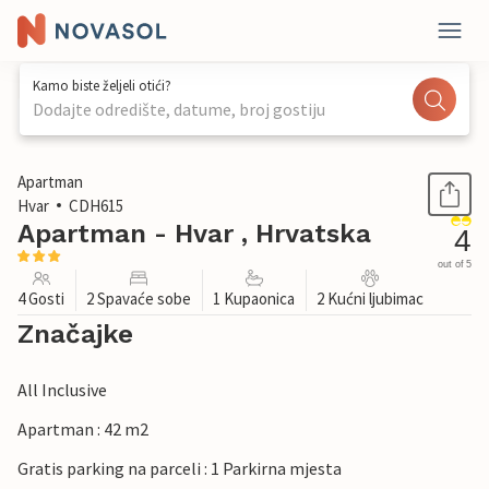
Kamo biste željeli otići?
Dodajte odredište, datume, broj gostiju
1 / 19
Apartman
Hvar
CDH615
Apartman - Hvar , Hrvatska
4
out of 5
4 Gosti
2 Spavaće sobe
1 Kupaonica
2 Kućni ljubimac
Značajke
All Inclusive
Apartman : 42 m2
Gratis parking na parceli : 1 Parkirna mjesta