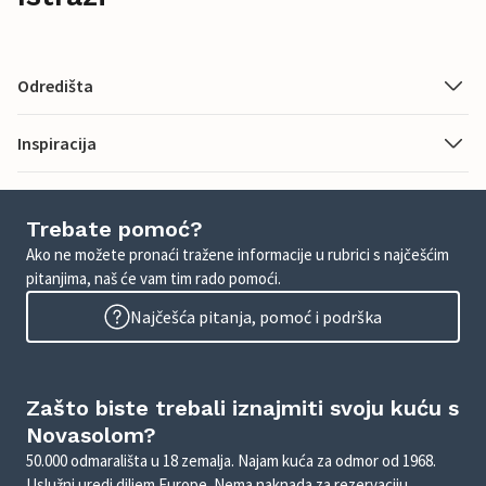
Odredišta
Inspiracija
Trebate pomoć?
Ako ne možete pronaći tražene informacije u rubrici s najčešćim
pitanjima, naš će vam tim rado pomoći.
Najčešća pitanja, pomoć i podrška
Zašto biste trebali iznajmiti svoju kuću s
Novasolom?
50.000 odmarališta u 18 zemalja. Najam kuća za odmor od 1968.
Uslužni uredi diljem Europe. Nema naknada za rezervaciju.