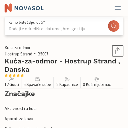
Kamo biste željeli otići?
Dodajte odredište, datume, broj gostiju
1 / 38
Kuca za odmor
Hostrup Strand
B5007
Kuća-za-odmor - Hostrup Strand ,
Danska
12 Gosti
5 Spavaće sobe
2 Kupaonice
0 Kućni ljubimac
Značajke
Aktivnosti u kuci
Aparat za kavu