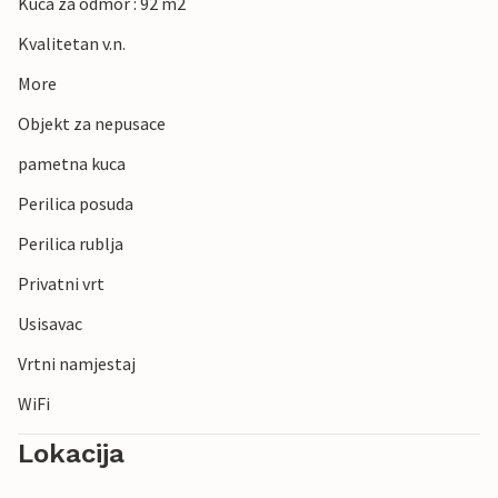
Kuca za odmor : 92 m2
Kvalitetan v.n.
More
Objekt za nepusace
pametna kuca
Perilica posuda
Perilica rublja
Privatni vrt
Usisavac
Vrtni namjestaj
WiFi
Lokacija