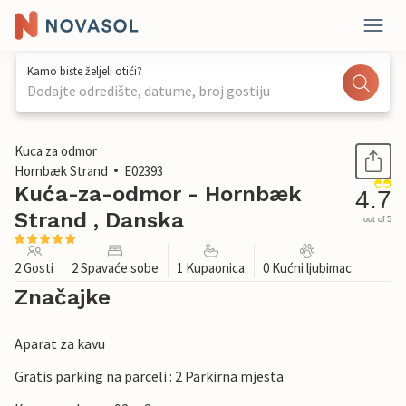
Kamo biste željeli otići?
Dodajte odredište, datume, broj gostiju
1 / 23
Kuca za odmor
Hornbæk Strand
E02393
Kuća-za-odmor - Hornbæk
4.7
Strand , Danska
out of 5
2 Gosti
2 Spavaće sobe
1 Kupaonica
0 Kućni ljubimac
Značajke
Aparat za kavu
Gratis parking na parceli : 2 Parkirna mjesta