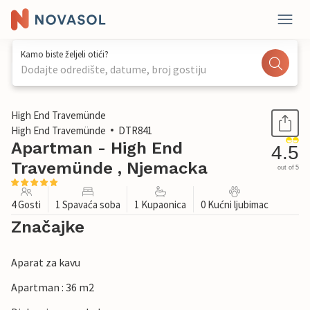
Kamo biste željeli otići?
Dodajte odredište, datume, broj gostiju
1 / 28
High End Travemünde
High End Travemünde
DTR841
Apartman - High End
4.5
Travemünde , Njemacka
out of 5
4 Gosti
1 Spavaća soba
1 Kupaonica
0 Kućni ljubimac
Značajke
Aparat za kavu
Apartman : 36 m2