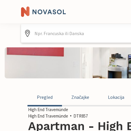
Pregled
Značajke
Lokacija
High End Travemünde
High End Travemünde
DTR857
Apartman - High 