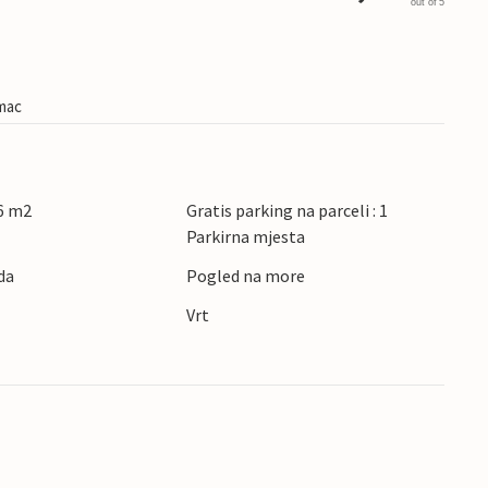
out of 5
imac
6 m2
Gratis parking na parceli : 1
Parkirna mjesta
da
Pogled na more
Vrt