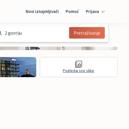
Novi iznajmljivači
Pomoć
Prijava
Prijava
2 gostiju
Pretraživanje
Mybooking
Iznajmljivač
Pogledaj sve slike