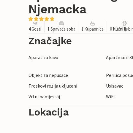
Njemacka
4 Gosti
1 Spavaća soba
1 Kupaonica
0 Kućni ljub
Značajke
Aparat za kavu
Apartman : 3
Objekt za nepusace
Perilica posu
Troskovi rezija ukljuceni
Usisavac
Vrtni namjestaj
WiFi
Lokacija