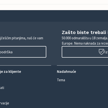
Zašto biste trebali
ajčešćim pitanjima, naš će vam
50.000 odmarališta u 18 zemalja
Europe. Nema naknada za rezer
 podrška
Iz
e za klijente
Nadahnuće
Tema
ati
rvacije