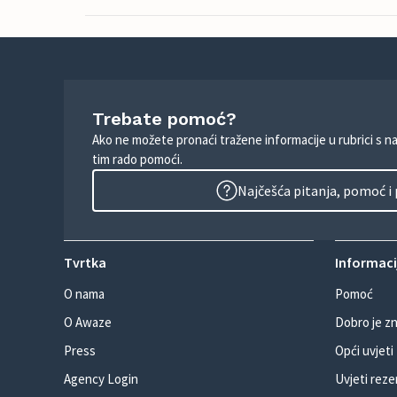
Trebate pomoć?
Ako ne možete pronaći tražene informacije u rubrici s n
tim rado pomoći.
Najčešća pitanja, pomoć i
Tvrtka
Informacij
O nama
Pomoć
O Awaze
Dobro je zn
Press
Opći uvjeti
Agency Login
Uvjeti reze