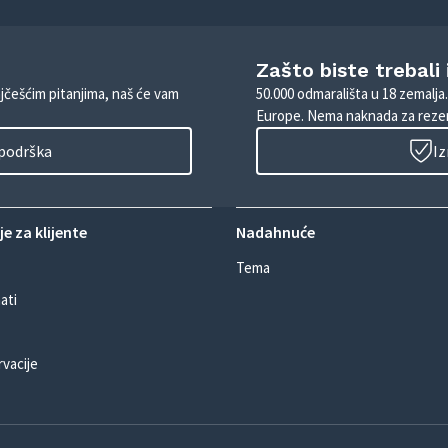
Zašto biste trebali
ajčešćim pitanjima, naš će vam
50.000 odmarališta u 18 zemalja
Europe. Nema naknada za rezer
 podrška
Iz
e za klijente
Nadahnuće
Tema
ati
rvacije