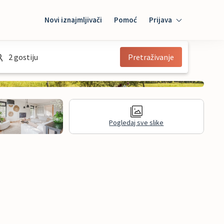
Novi iznajmljivači
Pomoć
Prijava
Prijava
2 gostiju
Pretraživanje
Mybooking
Iznajmljivač
Pogledaj sve slike