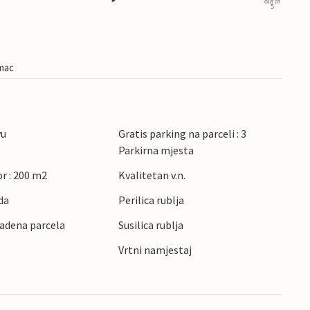
out of
5
imac
vu
Gratis parking na parceli : 3
Parkirna mjesta
r : 200 m2
Kvalitetan v.n.
da
Perilica rublja
radena parcela
Susilica rublja
Vrtni namjestaj