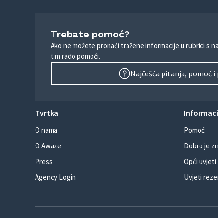
Trebate pomoć?
Ako ne možete pronaći tražene informacije u rubrici s n
tim rado pomoći.
Najčešća pitanja, pomoć i
Tvrtka
Informacij
O nama
Pomoć
O Awaze
Dobro je zn
Press
Opći uvjeti
Agency Login
Uvjeti reze