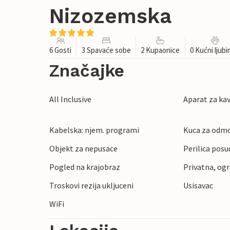
Nizozemska
6 Gosti
3 Spavaće sobe
2 Kupaonice
0 Kućni ljub
Značajke
All Inclusive
Aparat za ka
Kabelska: njem. programi
Kuca za odmo
Objekt za nepusace
Perilica posu
Pogled na krajobraz
Privatna, og
Troskovi rezija ukljuceni
Usisavac
WiFi