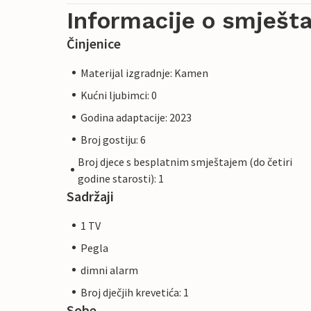
Informacije o smješta
Činjenice
Materijal izgradnje: Kamen
Kućni ljubimci: 0
Godina adaptacije: 2023
Broj gostiju: 6
Broj djece s besplatnim smještajem (do četiri
godine starosti): 1
Sadržaji
1 TV
Pegla
dimni alarm
Broj dječjih krevetića: 1
Sobe