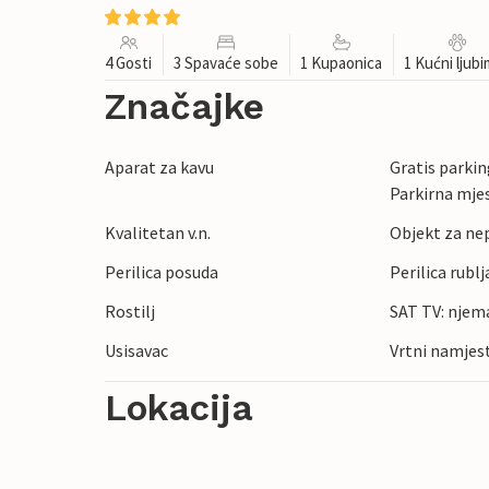
4 Gosti
3 Spavaće sobe
1 Kupaonica
1 Kućni ljub
Značajke
Aparat za kavu
Gratis parking
Parkirna mje
Kvalitetan v.n.
Objekt za ne
Perilica posuda
Perilica rublj
Rostilj
SAT TV: njem
Usisavac
Vrtni namjes
Lokacija