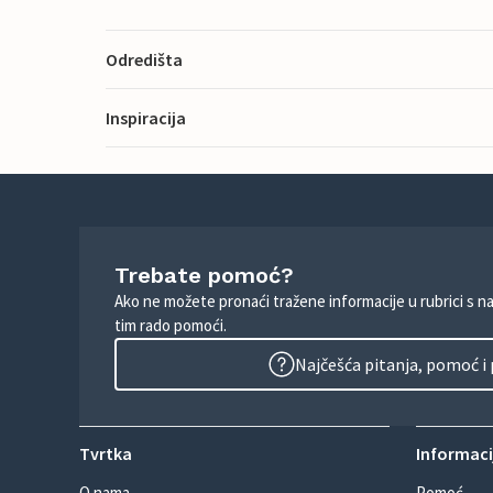
Odredišta
Inspiracija
Trebate pomoć?
Ako ne možete pronaći tražene informacije u rubrici s n
tim rado pomoći.
Najčešća pitanja, pomoć i
Tvrtka
Informacij
O nama
Pomoć