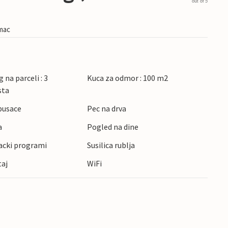
out of 5
imac
 na parceli : 3
Kuca za odmor : 100 m2
sta
pusace
Pec na drva
a
Pogled na dine
acki programi
Susilica rublja
taj
WiFi