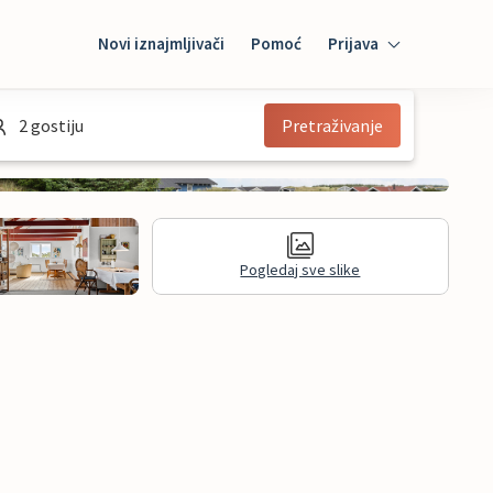
Novi iznajmljivači
Pomoć
Prijava
Prijava
2 gostiju
Pretraživanje
Mybooking
Iznajmljivač
Pogledaj sve slike