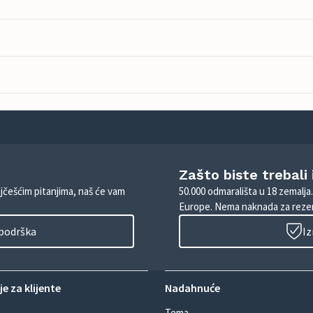
Zašto biste trebali
ajčešćim pitanjima, naš će vam
50.000 odmarališta u 18 zemalja
Europe. Nema naknada za rezer
 podrška
Iz
e za klijente
Nadahnuće
Tema