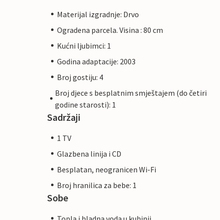
Materijal izgradnje: Drvo
Ogradena parcela. Visina : 80 cm
Kućni ljubimci: 1
Godina adaptacije: 2003
Broj gostiju: 4
Broj djece s besplatnim smještajem (do četiri
godine starosti): 1
Sadržaji
1 TV
Glazbena linija i CD
Besplatan, neogranicen Wi-Fi
Broj hranilica za bebe: 1
Sobe
Topla i hladna voda u kuhinji