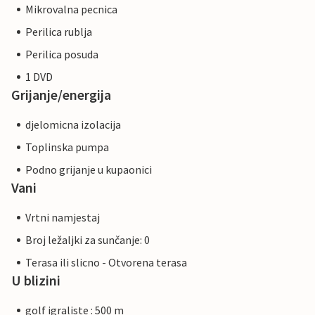
Mikrovalna pecnica
Perilica rublja
Perilica posuda
1 DVD
Grijanje/energija
djelomicna izolacija
Toplinska pumpa
Podno grijanje u kupaonici
Vani
Vrtni namjestaj
Broj ležaljki za sunčanje: 0
Terasa ili slicno - Otvorena terasa
U blizini
golf igraliste : 500 m