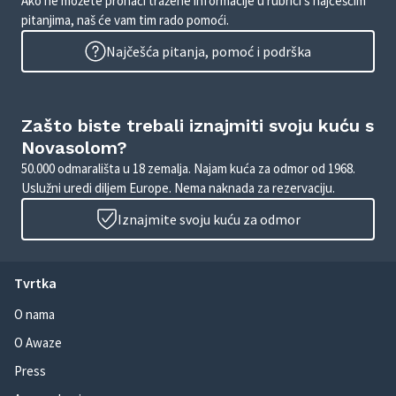
Ako ne možete pronaći tražene informacije u rubrici s najčešćim
pitanjima, naš će vam tim rado pomoći.
Najčešća pitanja, pomoć i podrška
Zašto biste trebali iznajmiti svoju kuću s
Novasolom?
50.000 odmarališta u 18 zemalja. Najam kuća za odmor od 1968.
Uslužni uredi diljem Europe. Nema naknada za rezervaciju.
Iznajmite svoju kuću za odmor
Tvrtka
O nama
O Awaze
Press