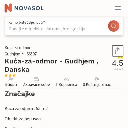
Kamo biste željeli otići?
Dodajte odredište, datume, broj gostiju
1 / 30
Kuca za odmor
Gudhjem
I66507
Kuća-za-odmor - Gudhjem ,
4.5
Danska
out of 5
6 Gosti
2 Spavaće sobe
1 Kupaonica
0 Kućni ljubimac
Značajke
Kuca za odmor : 55 m2
Objekt za nepusace