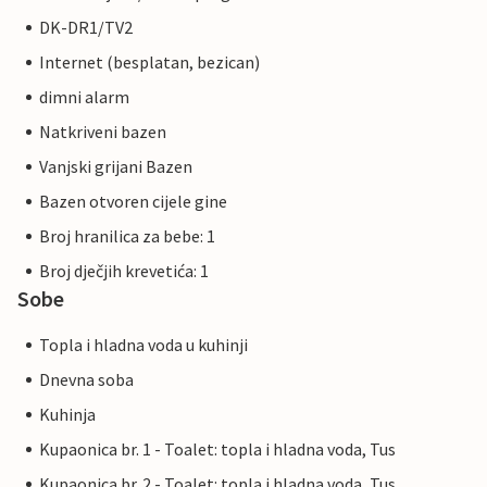
DK-DR1/TV2
Internet (besplatan, bezican)
dimni alarm
Natkriveni bazen
Vanjski grijani Bazen
Bazen otvoren cijele gine
Broj hranilica za bebe: 1
Broj dječjih krevetića: 1
Sobe
Topla i hladna voda u kuhinji
Dnevna soba
Kuhinja
Kupaonica br. 1 - Toalet: topla i hladna voda, Tus
Kupaonica br. 2 - Toalet: topla i hladna voda, Tus