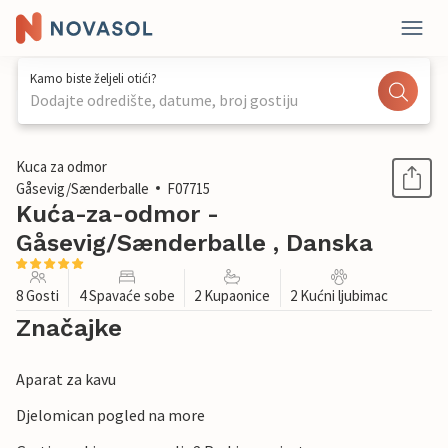
Kamo biste željeli otići?
Dodajte odredište, datume, broj gostiju
1 / 21
Kuca za odmor
Gåsevig/Sænderballe
F07715
Kuća-za-odmor -
Gåsevig/Sænderballe , Danska
8 Gosti
4 Spavaće sobe
2 Kupaonice
2 Kućni ljubimac
Značajke
Aparat za kavu
Djelomican pogled na more