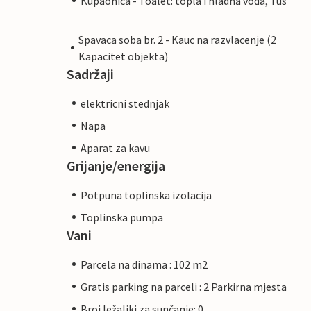
Kupaonica - Toalet: topla i hladna voda, Tus
Spavaca soba br. 2 - Kauc na razvlacenje (2
Kapacitet objekta)
Sadržaji
elektricni stednjak
Napa
Aparat za kavu
Grijanje/energija
Potpuna toplinska izolacija
Toplinska pumpa
Vani
Parcela na dinama : 102 m2
Gratis parking na parceli : 2 Parkirna mjesta
Broj ležaljki za sunčanje: 0