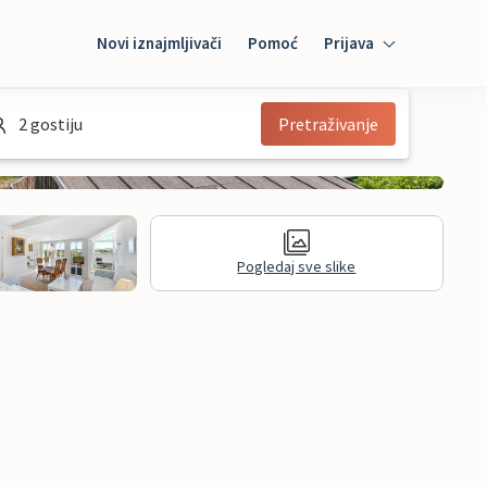
Novi iznajmljivači
Pomoć
Prijava
Prijava
2 gostiju
Pretraživanje
Mybooking
Iznajmljivač
Pogledaj sve slike