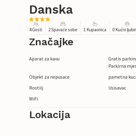
Danska
4 Gosti
2 Spavaće sobe
1 Kupaonica
0 Kućni ljub
Značajke
Aparat za kavu
Gratis parking
Parkirna mje
Objekt za nepusace
pametna kuc
Rostilj
Usisavac
WiFi
Lokacija