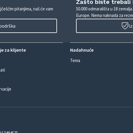
Zašto biste trebali
ajčešćim pitanjima, naš će vam
50.000 odmarališta u 18 zemalja
Europe. Nema naknada za rezer
 podrška
Iz
e za klijente
Nadahnuće
Tema
ati
rvacije