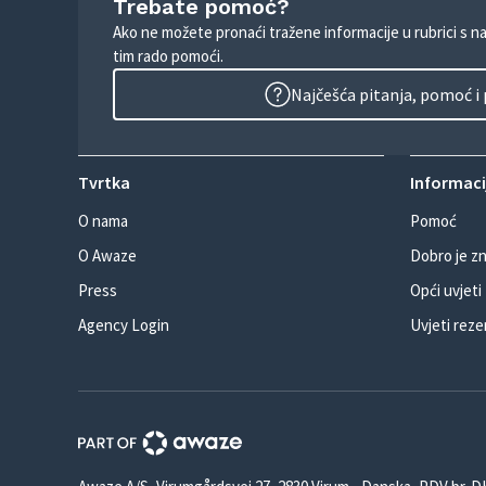
Trebate pomoć?
Ako ne možete pronaći tražene informacije u rubrici s n
tim rado pomoći.
Najčešća pitanja, pomoć i
Tvrtka
Informacij
O nama
Pomoć
O Awaze
Dobro je zn
Press
Opći uvjeti
Agency Login
Uvjeti reze