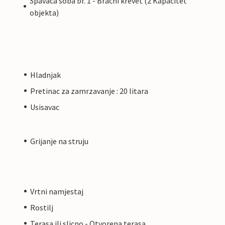
Spavaca soba br. 1 - Bracni krevet (2 Kapacitet
objekta)
Hladnjak
Pretinac za zamrzavanje : 20 litara
Usisavac
Grijanje na struju
Vrtni namjestaj
Rostilj
Terasa ili slicno - Otvorena terasa