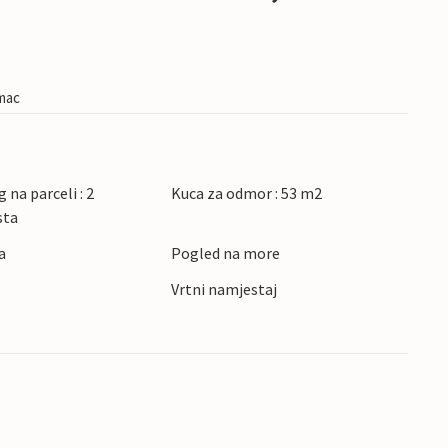
imac
 na parceli : 2
Kuca za odmor : 53 m2
sta
a
Pogled na more
Vrtni namjestaj