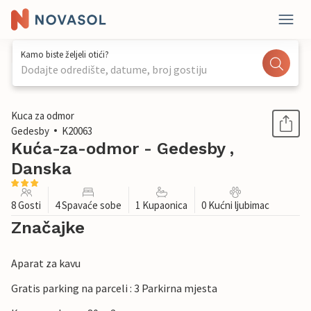
Kamo biste željeli otići?
Dodajte odredište, datume, broj gostiju
1 / 14
Kuca za odmor
Gedesby
K20063
Kuća-za-odmor - Gedesby ,
Danska
8 Gosti
4 Spavaće sobe
1 Kupaonica
0 Kućni ljubimac
Značajke
Aparat za kavu
Gratis parking na parceli : 3 Parkirna mjesta