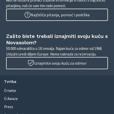
Ako ne možete pronaći tražene informacije u rubrici s najčešćim
pitanjima, naš će vam tim rado pomoći.
Najčešća pitanja, pomoć i podrška
Zašto biste trebali iznajmiti svoju kuću s
Novasolom?
50.000 odmarališta u 18 zemalja. Najam kuća za odmor od 1968.
Uslužni uredi diljem Europe. Nema naknada za rezervaciju.
Iznajmite svoju kuću za odmor
Tvrtka
O nama
O Awaze
Press