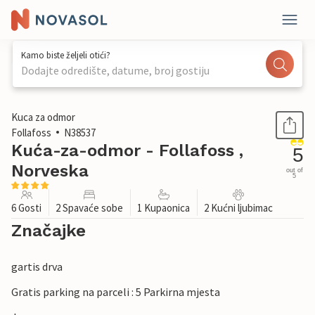
Kamo biste željeli otići?
Dodajte odredište, datume, broj gostiju
1 / 15
Kuca za odmor
Follafoss
N38537
Kuća-za-odmor - Follafoss ,
5
Norveska
out of
5
6 Gosti
2 Spavaće sobe
1 Kupaonica
2 Kućni ljubimac
Značajke
gartis drva
Gratis parking na parceli : 5 Parkirna mjesta