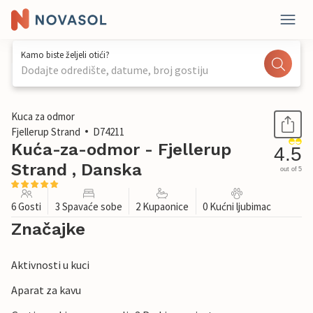
Kamo biste željeli otići?
Dodajte odredište, datume, broj gostiju
1 / 28
Kuca za odmor
Fjellerup Strand
D74211
Kuća-za-odmor - Fjellerup
4.5
Strand , Danska
out of 5
6 Gosti
3 Spavaće sobe
2 Kupaonice
0 Kućni ljubimac
Značajke
Aktivnosti u kuci
Aparat za kavu