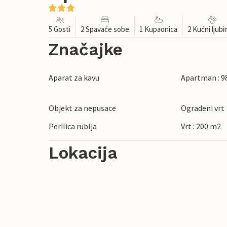
5 Gosti
2 Spavaće sobe
1 Kupaonica
2 Kućni ljub
Značajke
Aparat za kavu
Apartman : 9
Objekt za nepusace
Ogradeni vrt
Perilica rublja
Vrt : 200 m2
Lokacija