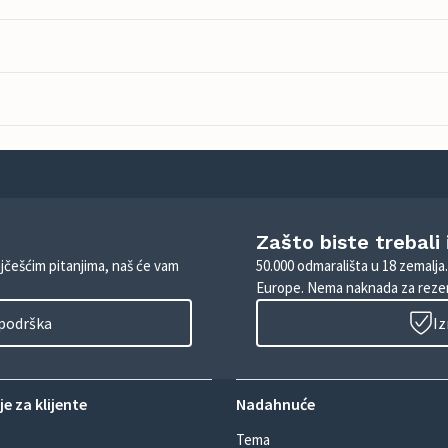
Zašto biste trebali
ajčešćim pitanjima, naš će vam
50.000 odmarališta u 18 zemalja
Europe. Nema naknada za rezer
 podrška
Iz
e za klijente
Nadahnuće
Tema