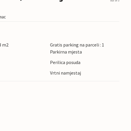
out of 5
imac
8 m2
Gratis parking na parceli : 1
Parkirna mjesta
Perilica posuda
Vrtni namjestaj