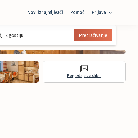
Novi iznajmljivači
Pomoć
Prijava
Prijava
2 gostiju
Pretraživanje
Mybooking
Iznajmljivač
Pogledaj sve slike