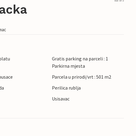
out of 5
macka
imac
platu
Gratis parking na parceli : 1
Parkirna mjesta
pusace
Parcela u prirodi/vrt : 501 m2
da
Perilica rublja
Usisavac