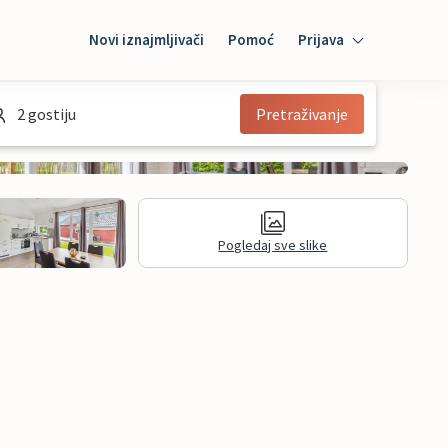
Novi iznajmljivači
Pomoć
Prijava
Prijava
2 gostiju
Pretraživanje
Mybooking
Iznajmljivač
Pogledaj sve slike