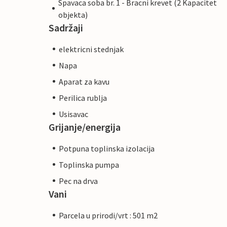
Spavaca soba br. 1 - Bracni krevet (2 Kapacitet
objekta)
Sadržaji
elektricni stednjak
Napa
Aparat za kavu
Perilica rublja
Usisavac
Grijanje/energija
Potpuna toplinska izolacija
Toplinska pumpa
Pec na drva
Vani
Parcela u prirodi/vrt : 501 m2