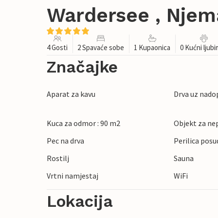
Wardersee , Nje
4 Gosti
2 Spavaće sobe
1 Kupaonica
0 Kućni ljub
Značajke
Aparat za kavu
Drva uz nado
Kuca za odmor : 90 m2
Objekt za ne
Pec na drva
Perilica posu
Rostilj
Sauna
Vrtni namjestaj
WiFi
Lokacija