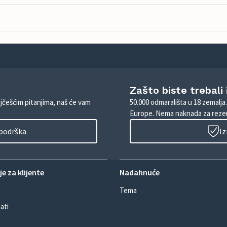
Zašto biste trebali
ajčešćim pitanjima, naš će vam
50.000 odmarališta u 18 zemalja
Europe. Nema naknada za rezer
 podrška
Iz
e za klijente
Nadahnuće
Tema
ati