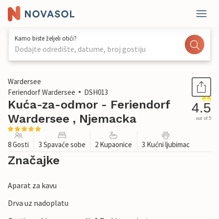
Kamo biste željeli otići?
Dodajte odredište, datume, broj gostiju
1 / 23
Wardersee
Feriendorf Wardersee
DSH013
Kuća-za-odmor - Feriendorf
4.5
Wardersee , Njemacka
out of 5
8 Gosti
3 Spavaće sobe
2 Kupaonice
3 Kućni ljubimac
Značajke
Aparat za kavu
Drva uz nadoplatu