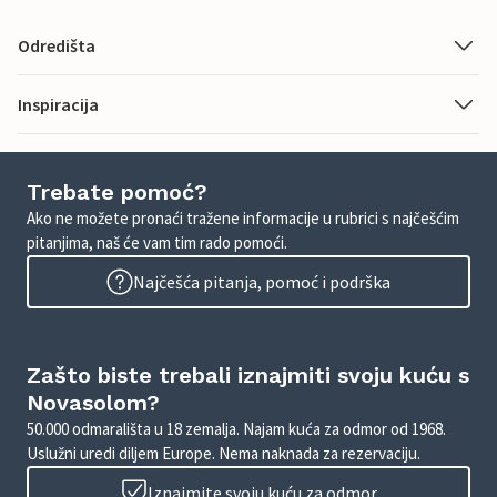
Odredišta
Inspiracija
Trebate pomoć?
Ako ne možete pronaći tražene informacije u rubrici s najčešćim
pitanjima, naš će vam tim rado pomoći.
Najčešća pitanja, pomoć i podrška
Zašto biste trebali iznajmiti svoju kuću s
Novasolom?
50.000 odmarališta u 18 zemalja. Najam kuća za odmor od 1968.
Uslužni uredi diljem Europe. Nema naknada za rezervaciju.
Iznajmite svoju kuću za odmor