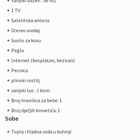
Vanjski bazen : 36 m2
1 TV
Satelitska antena
Stereo uredaj
Susilo za kosu
Pegla
Internet (besplatan, bezican)
Pecnica
plinski rostilj
vanjski tus : 1 kom.
Broj hranilica za bebe: 1
Broj dječjih krevetića: 1
Sobe
Topla i hladna voda u kuhinji