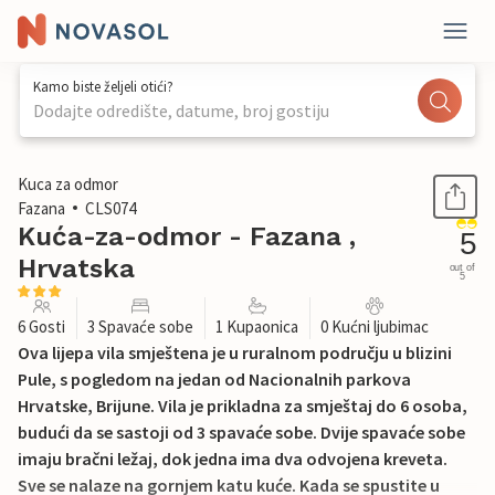
Kamo biste željeli otići?
Dodajte odredište, datume, broj gostiju
1 / 59
Kuca za odmor
Fazana
CLS074
Kuća-za-odmor - Fazana ,
5
Hrvatska
out of
5
6 Gosti
3 Spavaće sobe
1 Kupaonica
0 Kućni ljubimac
Ova lijepa vila smještena je u ruralnom području u blizini
Pule, s pogledom na jedan od Nacionalnih parkova
Hrvatske, Brijune. Vila je prikladna za smještaj do 6 osoba,
budući da se sastoji od 3 spavaće sobe. Dvije spavaće sobe
imaju bračni ležaj, dok jedna ima dva odvojena kreveta.
Sve se nalaze na gornjem katu kuće. Kada se spustite u