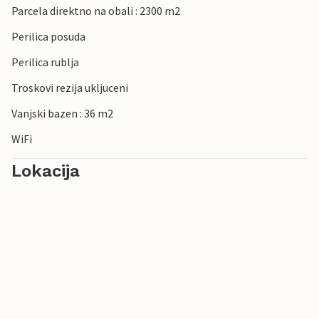
Parcela direktno na obali : 2300 m2
za brojne izlete. Iz Fažane možete brodom doći do
predivnog Nacionalnog parka Brijuni. Na Brijunima možete
Perilica posuda
uživati u prirodi, a također i igrati golf. Fažana je samo oko
Perilica rublja
10 km udaljena od Pule, grada s bogatim kulturnim
nasljeđem, najpoznatijem po Areni iz rimskog doba.
Troskovi rezija ukljuceni
Vanjski bazen : 36 m2
WiFi
Lokacija